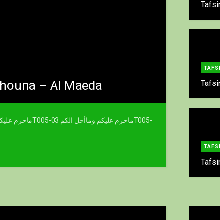
Tafs
Programme de Zikra en Direct
Jeudi à partir de 17h30 avec Shrek Mohamadou Souhouna
houna – Al Maeda
Tafs
Mardi à partir de 17h30 avec Shrek Mohamadou Makiou Dramé
Tafs