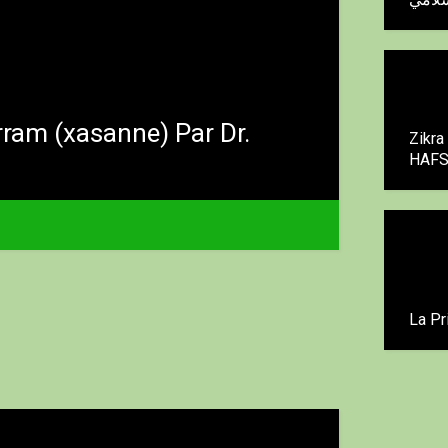
rram (xasanne) Par Dr.
Zikra
HAF
La Pr