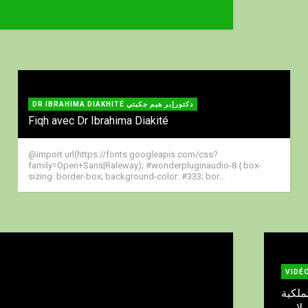
DR IBRAHIMA DIAKHITÉ دكتورإبر هيم جكيتي
Fiqh avec Dr Ibrahima Diakité
@import url(https://fonts.googleapis.com/css?
family=Open+Sans|Raleway); #wonderpluginaudio-8 { box-
sizing: border-box; background-color: #333; bor...
VIDÉ
ملكية
سلامي