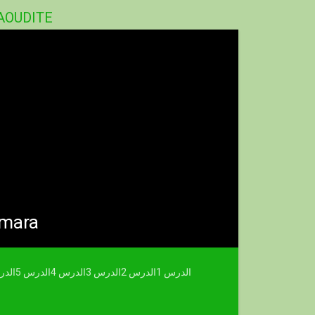
AOUDITE
amara