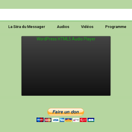
La Siira du Messager
Audios
Vidéos
Programme
WordPress HTML5 Audio Player