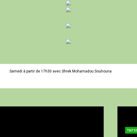
Samedi à partir de 17h30 avec Shrek Mohamadou Souhouna
Lundi à partir de 17h30 avec Dr Ibrahima Diakité
Vendredi à partir de 17h30 avec Shrek Mohamadou Makiou Dramé