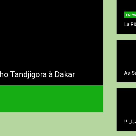
FATW
La Ri
ho Tandjigora à Dakar
As-Sa
!! 