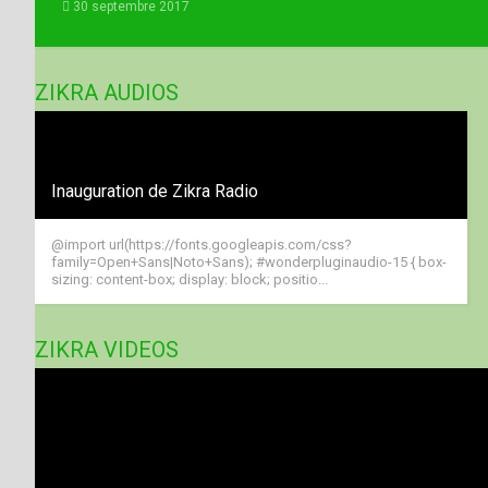
30 septembre 2017
ZIKRA AUDIOS
Inauguration de Zikra Radio
@import url(https://fonts.googleapis.com/css?
family=Open+Sans|Noto+Sans); #wonderpluginaudio-15 { box-
sizing: content-box; display: block; positio...
ZIKRA VIDEOS