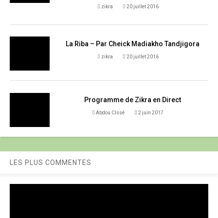
zikra
20 juillet 2016
La Riba – Par Cheick Madiakho Tandjigora
zikra
20 juillet 2016
Programme de Zikra en Direct
Abdou CIssé
2 juin 2017
LES PLUS COMMENTES