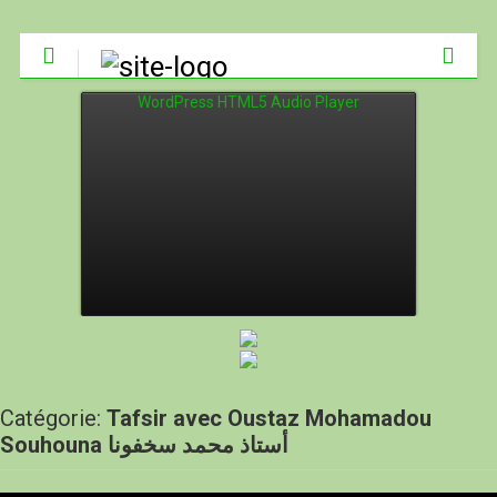
WordPress HTML5 Audio Player
Catégorie:
Tafsir avec Oustaz Mohamadou
Souhouna أستاذ محمد سخفونا