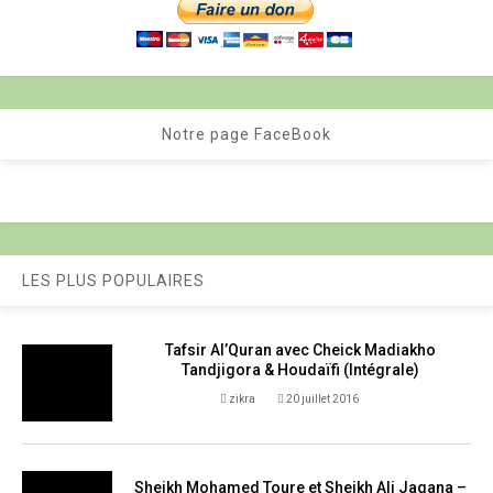
Notre page FaceBook
LES PLUS POPULAIRES
Tafsir Al’Quran avec Cheick Madiakho
Tandjigora & Houdaïfi (Intégrale)
zikra
20 juillet 2016
Sheikh Mohamed Toure et Sheikh Ali Jagana –