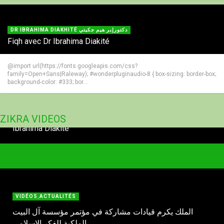
DR IBRAHIMA DIAKHITÉ دكتورإبر هيم جكيتي
Fiqh avec Dr Ibrahima Diakité
@import url(https://fonts.googleapis.com/css?
family=Open+Sans|Raleway); #wonderpluginaudio-8 { box-sizing: border-box;
background-color: #333; bor...
Le jeûn du 9e et 10e jour de Muharram (xasanne) Par Dr.
ZIKRA VIDEOS
Ibrahima Diakite
VIDÉOS
,
ACTUALITÉS
الملك يكرم قيادات مشاركة في مؤتمر مؤسسة آل البيت
الملكية للفكر الإسلامي