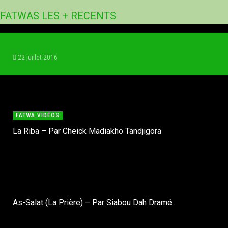
FATWA
,
VIDÉOS
FATWAS LES + RECENTS
Conférence du professeur Madiakho Tandjigora à Dakar
22 juillet 2016
FATWA
,
VIDÉOS
La Riba – Par Cheick Madiakho Tandjigora
As-Salat (La Prière) – Par Siabou Dah Dramé