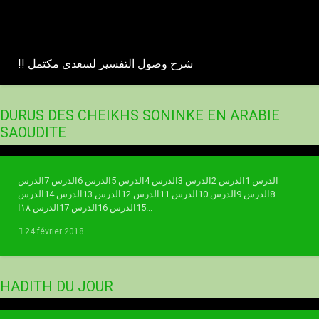
!! شرح وصول التفسير لسعدى مكتمل
DURUS DES CHEIKHS SONINKE EN ARABIE
SAOUDITE
Al-Akhdari avec Oustaz Saïdou Camara
الدرس 1الدرس 2الدرس 3الدرس 4الدرس 5الدرس 6الدرس 7الدرس
8الدرس 9الدرس 10الدرس 11الدرس 12الدرس 13الدرس 14الدرس
15الدرس 16الدرس 17الدرس ١٨ا...
24 février 2018
HADITH DU JOUR
hadith du jour