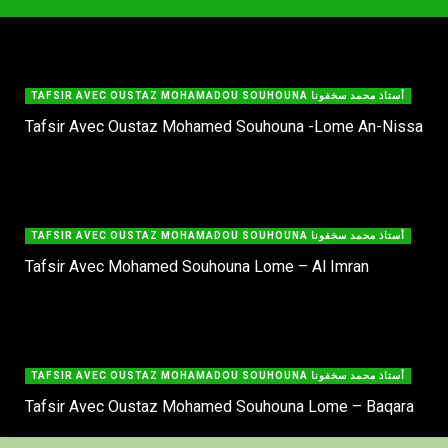
Mohamadou Makiou Dramé
Mardi à partir de 17h30 avec Shrek
Mohamadou Makiou Dramé
TAFSIR AVEC OUSTAZ MOHAMADOU SOUHOUNA أستاذ محمد سخفونا
Tafsir Avec Oustaz Mohamed Souhouna -Lome An-Nissa
Mercredi à partir de 17h30 avec Shrek
Mohamadou Silla
TAFSIR AVEC OUSTAZ MOHAMADOU SOUHOUNA أستاذ محمد سخفونا
Tafsir Avec Mohamed Souhouna Lome – Al Imran
TAFSIR AVEC OUSTAZ MOHAMADOU SOUHOUNA أستاذ محمد سخفونا
Tafsir Avec Oustaz Mohamed Souhouna Lome – Baqara