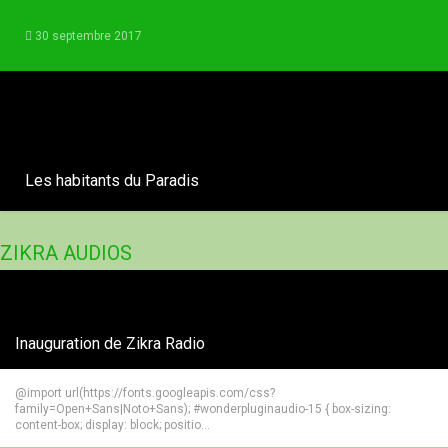
30 septembre 2017
Les habitants du Paradis
ZIKRA AUDIOS
Inauguration de Zikra Radio
@import url(https://fonts.googleapis.com/css?
family=Open+Sans|Noto+Sans); #wonderpluginaudio-15 { box-sizing:
content-box; display: block; positio...