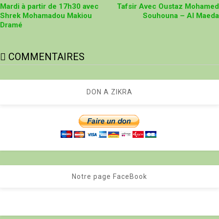
Mardi à partir de 17h30 avec
Tafsir Avec Oustaz Mohamed
Shrek Mohamadou Makiou
Souhouna – Al Maeda
Dramé
COMMENTAIRES
DON A ZIKRA
Notre page FaceBook